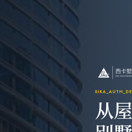
SIKA_AUTH_D
从
别